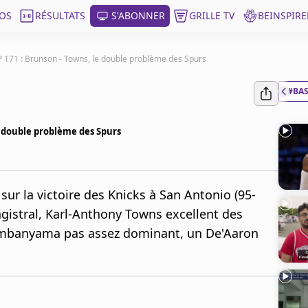
OS
RÉSULTATS
S'ABONNER
GRILLE TV
BEINSPIRE
P 171 : Brunson - Towns, le double problème des Spurs
#BA
e double problème des Spurs
ur la victoire des Knicks à San Antonio (95-
gistral, Karl-Anthony Towns excellent des
Wembanyama pas assez dominant, un De'Aaron