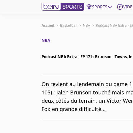
SPORTS
VIDE
beIN SPORTS CONNECT
Accueil
>
Basketball
>
NBA
>
Podcast NBA Extra - E
NBA
Edition
France
Podcast NBA Extra - EP 171 : Brunson - Towns, l
Replays
Podcasts
En Direct
On revient au lendemain du game 1 s
105) : Jalen Brunson touché mais ma
Gérer les notifications
deux côtés du terrain, un Victor 
Contactez nous
Grille TV
Fox en grande difficulté...
beINSPIRED
CGU
Mentions légales