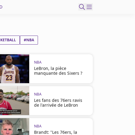
D
SKETBALL
#NBA
NBA
LeBron, la pièce
manquante des Sixers ?
NBA
Les fans des 76ers ravis
de l'arrivée de LeBron
NBA
Brandt: "Les 76ers, la