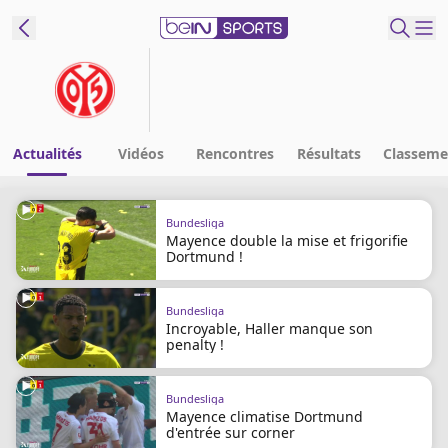
ORTS CONNECT
France
Edition
Actualités
Vidéos
Rencontres
Résultats
Classeme
Replays
Bundesliga
Podcasts
Mayence double la mise et frigorifie
En Direct
Dortmund !
Bundesliga
Gérer les
Incroyable, Haller manque son
notifications
penalty !
Contactez nous
Grille TV
Bundesliga
beINSPIRED
Mayence climatise Dortmund
d'entrée sur corner
CGU