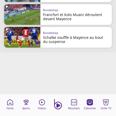
Mentions légales
Cookies
Bundesliga
Francfort et Kolo Muani déroulent
Protection des données
devant Mayence
Paramétrer mon consentement
Bundesliga
Schalke souffle à Mayence au bout
du suspense
Home
Sports
Videos
Résultats
S'abonner
Grille TV