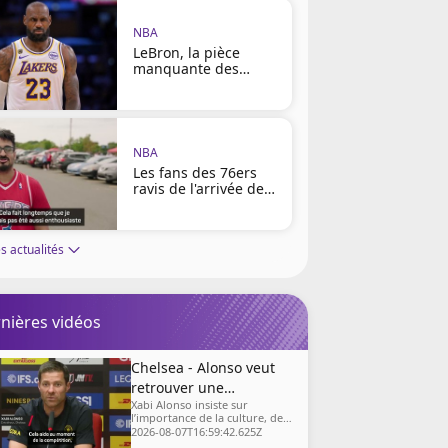
NBA
LeBron, la pièce
manquante des
Sixers ?
NBA
Les fans des 76ers
ravis de l'arrivée de
LeBron
s actualités
nières vidéos
Chelsea - Alonso veut
retrouver une
Xabi Alonso insiste sur
"mentalité de
l’importance de la culture, de
gagnants"
la confiance et de l’état d’esprit
2026-08-07T16:59:42.625Z
pour permettre à Chelsea de