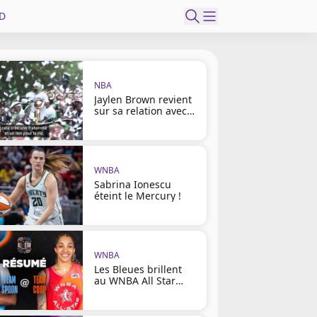
D
NBA
Jaylen Brown revient
sur sa relation avec
Tatum
WNBA
Sabrina Ionescu
éteint le Mercury !
WNBA
Les Bleues brillent
au WNBA All Star
Game !