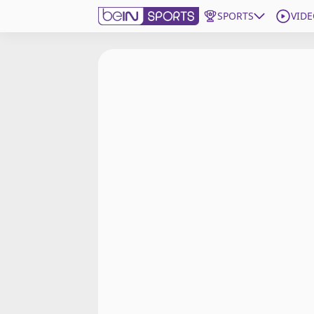
SPORTS
VIDE
beIN SPORTS CONNECT
Edition
France
Replays
Podcasts
En Direct
Gérer les notifications
Contactez nous
Grille TV
beINSPIRED
CGU
Mentions légales