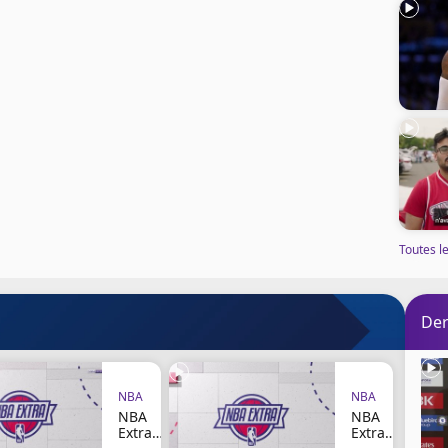
Toutes le
Der
NBA
NBA
NBA
NBA
Extra
Extra