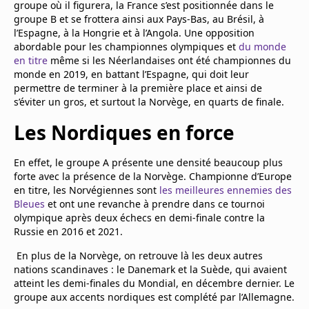
groupe où il figurera, la France s’est positionnée dans le
Mentions légales
groupe B et se frottera ainsi aux Pays-Bas, au Brésil, à
Cookies
l’Espagne, à la Hongrie et à l’Angola. Une opposition
Protection des données
abordable pour les championnes olympiques et
du monde
Paramétrer mon consentement
en titre
même si les Néerlandaises ont été championnes du
monde en 2019, en battant l’Espagne, qui doit leur
permettre de terminer à la première place et ainsi de
s’éviter un gros, et surtout la Norvège, en quarts de finale.
Les Nordiques en force
En effet, le groupe A présente une densité beaucoup plus
forte avec la présence de la Norvège. Championne d’Europe
en titre, les Norvégiennes sont
les meilleures ennemies des
Bleues
et ont une revanche à prendre dans ce tournoi
olympique après deux échecs en demi-finale contre la
Russie en 2016 et 2021.
En plus de la Norvège, on retrouve là les deux autres
nations scandinaves : le Danemark et la Suède, qui avaient
atteint les demi-finales du Mondial, en décembre dernier. Le
groupe aux accents nordiques est complété par l’Allemagne.