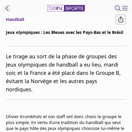
Handball
ORTS CONNECT
Jeux olympiques : Les Bleues avec les Pays-Bas et le Brésil
France
Edition
Le tirage au sort de la phase de groupes des
Replays
Jeux olympiques de handball a eu lieu, mardi
Podcasts
soir, et la France a été placé dans le Groupe B,
En Direct
évitant la Norvège et les autres pays
nordiques.
Gérer les
notifications
Contactez nous
Grille TV
Olivier Krumbholz et son staff ont donc choisi le groupe le
beINSPIRED
plus simple. En vertu d’une tradition du handball qui veut
que le pays hôte des Jeux olympiques choisisse lui-même le
CGU