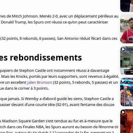
ommes de Mitch Johnson. Menés 2-0, avec un déplacement périlleux au
Donald Trump, les Spurs ont réussi ce qu’on peut caractériser
(32 points, 8 rebonds, 6 passes), San Antonio réduit l’écart dans ces
es rebondissements
quipiers de Stephon Castle ont notamment réussi à davantage
ais les Knicks, portés par leurs supporters, sont revenus à égalité,
ore un excellent
Jalen Brunson
(32 points, 5 rebonds, 5 passes) et un
e dans le corner à 3 points.
 que jamais. Si Wemby a d’abord guidé les siens, Stephon Castle a
epasser devant d’une courte tête (92-91), avant l’entame des douze
du Madison Square Garden s'est tendue au fur-et-à-mesure que le
ch dans ces Finales NBA, les Spurs auront eu besoin de l’énorme tir
ron Fox, auteur du tir clutch à 12 secondes de la fin, permettant à