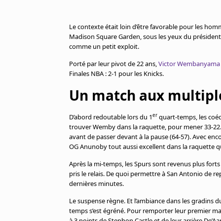
Cookies
Protection des données
Le contexte était loin d’être favorable pour les h
Paramétrer mon consentement
Madison Square Garden, sous les yeux du président 
comme un petit exploit.
Porté par leur pivot de 22 ans,
Victor Wembanyama
Finales NBA : 2-1 pour les Knicks.
Un match aux multipl
er
D’abord redoutable lors du 1
quart-temps, les coé
trouver Wemby dans la raquette, pour mener 33-22. M
avant de passer devant à la pause (64-57). Avec enc
OG Anunoby tout aussi excellent dans la raquette qu
Après la mi-temps, les Spurs sont revenus plus forts
pris le relais. De quoi permettre à San Antonio de r
dernières minutes.
Le suspense règne. Et l’ambiance dans les gradins 
temps s’est égréné. Pour remporter leur premier mat
à 3 points de Stephon Castle et de leur arrière De’Aa