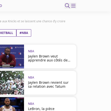
D
aux Knicks et se laissent une chance d’y croire
SKETBALL
#NBA
NBA
Jaylen Brown veut
apprendre aux côtés de
LeBron
NBA
Jaylen Brown revient sur
sa relation avec Tatum
NBA
LeBron, la pièce