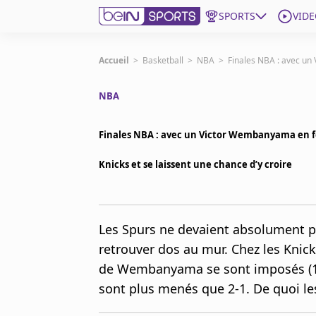
SPORTS
VIDE
beIN SPORTS CONNECT
Accueil
>
Basketball
>
NBA
>
Finales NBA : avec un
NBA
Edition
France
Finales NBA : avec un Victor Wembanyama en f
Replays
Podcasts
Knicks et se laissent une chance d’y croire
En Direct
Gérer les notifications
Les Spurs ne devaient absolument p
Contactez nous
retrouver dos au mur. Chez les Knic
Grille TV
de Wembanyama se sont imposés (115
beINSPIRED
sont plus menés que 2-1. De quoi le
CGU
Mentions légales