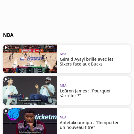
Mentions légales
Cookies
Protection des données
Paramétrer mon consentement
NBA
NBA
Gérald Ayayi brille avec les
Sixers face aux Bucks
NBA
LeBron James : “Pourquoi
s’arrêter ?”
NBA
Antetokounmpo : "Remporter
un nouveau titre"