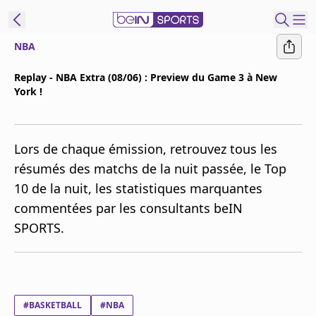
NBA
ORTS CONNECT
Replay - NBA Extra (08/06) : Preview du Game 3 à New
York !
France
Edition
Replays
Lors de chaque émission, retrouvez tous les
Podcasts
résumés des matchs de la nuit passée, le Top
En Direct
10 de la nuit, les statistiques marquantes
commentées par les consultants beIN
Gérer les
SPORTS.
notifications
Contactez nous
Grille TV
beINSPIRED
#BASKETBALL
#NBA
CGU