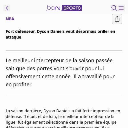
NBA
ORTS CONNECT
Fort défenseur, Dyson Daniels veut désormais briller en
attaque
France
Edition
Replays
Le meilleur intercepteur de la saison passée
Podcasts
sait que des portes vont s'ouvrir pour lui
En Direct
offensivement cette année. Il a travaillé pour
en profiter.
Gérer les
notifications
Contactez nous
La saison dernière, Dyson Daniels a fait forte impression en
Grille TV
défense. Il était, et de loin, le meilleur intercepteur de la
beINSPIRED
ligue, fut également sélectionné dans la première équipe
CGU
défensive et surtout sacré meilleure progression. Il va