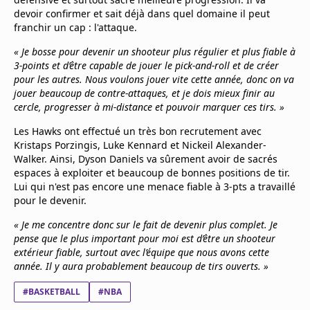
Mentions légales
devoir confirmer et sait déjà dans quel domaine il peut
Cookies
franchir un cap : l'attaque.
Protection des données
« Je bosse pour devenir un shooteur plus régulier et plus fiable à
Paramétrer mon consentement
3-points et d’être capable de jouer le pick-and-roll et de créer
pour les autres. Nous voulons jouer vite cette année, donc on va
jouer beaucoup de contre-attaques, et je dois mieux finir au
cercle, progresser à mi-distance et pouvoir marquer ces tirs. »
Les Hawks ont effectué un très bon recrutement avec
Kristaps Porzingis, Luke Kennard et Nickeil Alexander-
Walker. Ainsi, Dyson Daniels va sûrement avoir de sacrés
espaces à exploiter et beaucoup de bonnes positions de tir.
Lui qui n'est pas encore une menace fiable à 3-pts a travaillé
pour le devenir.
« Je me concentre donc sur le fait de devenir plus complet. Je
pense que le plus important pour moi est d’être un shooteur
extérieur fiable, surtout avec l’équipe que nous avons cette
année. Il y aura probablement beaucoup de tirs ouverts. »
#BASKETBALL
#NBA