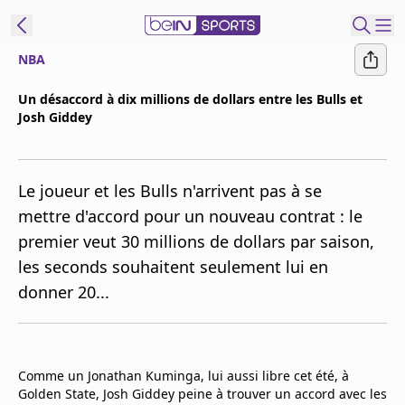
NBA
ORTS CONNECT
Un désaccord à dix millions de dollars entre les Bulls et
Josh Giddey
France
Edition
Replays
Le joueur et les Bulls n'arrivent pas à se
Podcasts
mettre d'accord pour un nouveau contrat : le
En Direct
premier veut 30 millions de dollars par saison,
les seconds souhaitent seulement lui en
Gérer les
donner 20...
notifications
Contactez nous
Grille TV
beINSPIRED
Comme un Jonathan Kuminga, lui aussi libre cet été, à
Golden State, Josh Giddey peine à trouver un accord avec les
CGU