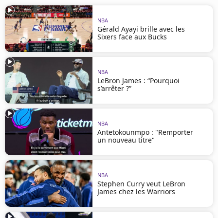
NBA
Gérald Ayayi brille avec les
Sixers face aux Bucks
NBA
LeBron James : “Pourquoi
s’arrêter ?”
NBA
Antetokounmpo : "Remporter
un nouveau titre"
NBA
Stephen Curry veut LeBron
James chez les Warriors