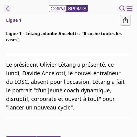
Ligue 1
ORTS CONNECT
Ligue 1 - Létang adoube Ancelotti : "Il coche toutes les
cases"
France
Edition
Replays
Le président Olivier Létang a présenté, ce
Podcasts
lundi, Davide Ancelotti, le nouvel entraîneur
En Direct
du LOSC, absent pour l'occasion. Létang a fait
le portrait "d'un jeune coach dynamique,
Gérer les
disruptif, corporate et ouvert à tout" pour
notifications
"lancer un nouveau cycle".
Contactez nous
Grille TV
beINSPIRED
CGU