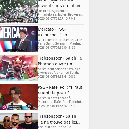
revient sur sa relation
Désormais joueur de
avec Jayson Tatum
Philadelphie, Jaylen Brown a
évoqué sa relation avec Jayson
2026-08-07T08:27:13.794Z
Tatum. Malgré son départ de
Boston, l'ancien ailier des
Mercato - PSG -
Celtics assure conserver un
immense respect pour son ex-
Akliouche : "Un
coéquipier.
Officiellement présenté par le
honneur de rejoindre
Paris Saint-Germain, Maghnes
ce club"
Akliouche n'a pas caché son
2026-08-07T06:52:04.613Z
émotion. Le milieu offensif
français a remercié Luis
Trabzonspor - Salah, le
Campos et Luis Enrique pour
la confiance accordée.
Pharaon ouvre un
Après neuf saisons royales à
nouveau chapitre
Liverpool, Mohamed Salah
s’apprête à écrire une nouvelle
2026-08-06T16:56:41.208Z
page de sa carrière avec
Trabzonspor.
PSG - Rafel Pol : "Il faut
retenir le positif"
Après la défaite face à
Majorque, Rafel Pol, l'adjoint
de Luis Enrique, estime que le
2026-08-06T16:33:32.227Z
PSG doit s'appuyer sur les
enseignements positifs de
Trabzonspor - Salah :
cette rencontre de
préparation, malgré un
"Je ne trouve pas les
contexte particulier.
Accueilli par une foule
mots"