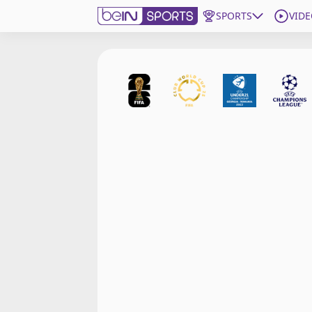
SPORTS
VIDE
beIN SPORTS CONNECT
Edition
France
Replays
Podcasts
En Direct
Gérer les notifications
Contactez nous
Grille TV
beINSPIRED
CGU
Mentions légales