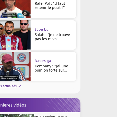
Rafel Pol : "Il faut
retenir le positif"
Süper Lig
Salah : "Je ne trouve
pas les mots"
Bundesliga
Kompany : "J’ai une
opinion forte sur
Infantino"
s actualités
nières vidéos
NBA : Jaylen Brown