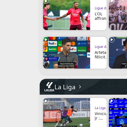
Ligue des champions
L'OL
affront
era le
Sparta
Prague
au 3e
tour
Ligue des champions
Arteta
félicite
Luis
Enriqu
e et le
PSG
La Liga
La Liga
Vinicius
Jr :
"Mouri