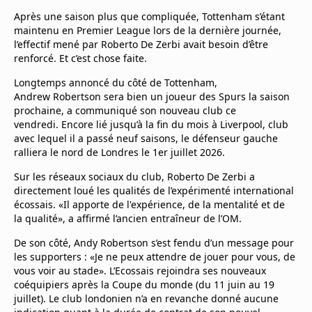
Mentions légales
Après une saison plus que compliquée, Tottenham s’étant
Cookies
maintenu en Premier League lors de la dernière journée,
Protection des données
l’effectif mené par Roberto De Zerbi avait besoin d’être
renforcé. Et c’est chose faite.
Paramétrer mon consentement
Longtemps annoncé du côté de Tottenham,
Andrew Robertson sera bien un joueur des Spurs la saison
prochaine, a communiqué son nouveau club ce
vendredi. Encore lié jusqu’à la fin du mois à Liverpool, club
avec lequel il a passé neuf saisons, le défenseur gauche
ralliera le nord de Londres le 1er juillet 2026.
Sur les réseaux sociaux du club, Roberto De Zerbi a
directement loué les qualités de l’expérimenté international
écossais. «Il apporte de l'expérience, de la mentalité et de
la qualité», a affirmé l’ancien entraîneur de l’OM.
De son côté, Andy Robertson s’est fendu d’un message pour
les supporters : «Je ne peux attendre de jouer pour vous, de
vous voir au stade». L’Ecossais rejoindra ses nouveaux
coéquipiers après la Coupe du monde (du 11 juin au 19
juillet). Le club londonien n’a en revanche donné aucune