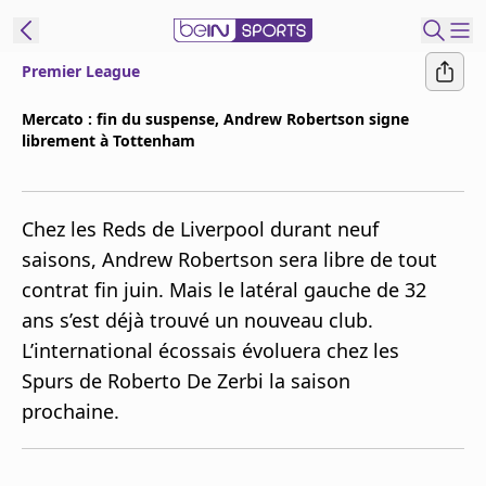
Premier League
ORTS CONNECT
Mercato : fin du suspense, Andrew Robertson signe
librement à Tottenham
France
Edition
Replays
Chez les Reds de Liverpool durant neuf
Podcasts
saisons, Andrew Robertson sera libre de tout
En Direct
contrat fin juin. Mais le latéral gauche de 32
ans s’est déjà trouvé un nouveau club.
Gérer les
L’international écossais évoluera chez les
notifications
Spurs de Roberto De Zerbi la saison
Contactez nous
prochaine.
Grille TV
beINSPIRED
CGU