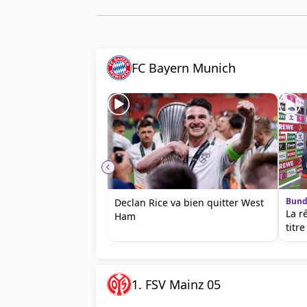
Cookies
Protection des données
Paramétrer mon consentement
FC Bayern Munich
Bund
Declan Rice va bien quitter West
La r
Ham
titr
1. FSV Mainz 05