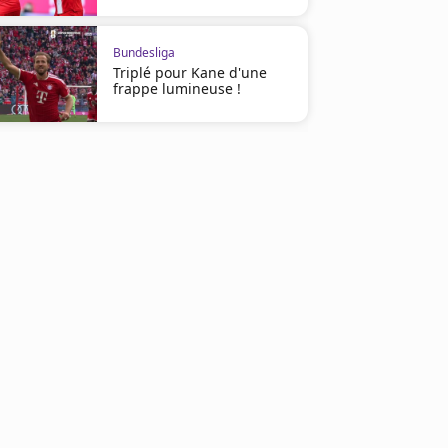
Bundesliga
Triplé pour Kane d'une
frappe lumineuse !
Bundesliga
Bundesliga
Mayence climatise Dortmund
Francfort et Kolo Muani d
d'entrée sur corner
devant Mayence