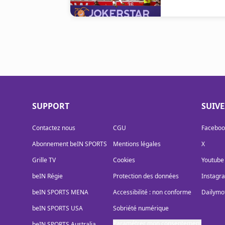
SUPPORT
SUIV
Contactez nous
CGU
Faceboo
Abonnement beIN SPORTS
Mentions légales
X
Grille TV
Cookies
Youtube
beIN Régie
Protection des données
Instagr
beIN SPORTS MENA
Accessibilité : non conforme
Dailymo
beIN SPORTS USA
Sobriété numérique
Paramétrer mon consentement
beIN SPORTS Australia