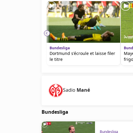
Bundesliga
Bund
Dortmund s'écroule et laisse filer
Maye
le titre
frig
Sadio
Mané
Bundesliga
Bundesliga