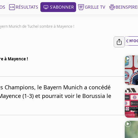
OS
RÉSULTATS
S'ABONNER
GRILLE TV
BEINSPIRE
ayern Munich de Tuchel sombre à Mayence !
#FO
re à Mayence !
es Champions, le Bayern Munich a concédé
Mayence (1-3) et pourrait voir le Borussia le