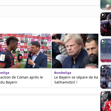
esliga
Bundesliga
éaction de Coman après le
Le Bayern se sépare de Kahn et
e du Bayern
Salihamidzić !