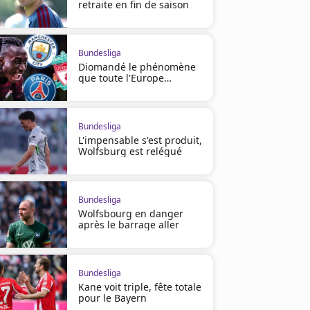
retraite en fin de saison
Bundesliga
Diomandé le phénomène
que toute l'Europe
s'arrache
Bundesliga
L'impensable s'est produit,
Wolfsburg est relégué
Bundesliga
Bundesliga
Bundesliga
Wolfsbourg en danger
Le Bayern Munich titré sur le
Le but du titre pour Musial
après le barrage aller
gong !
Bayern
Bundesliga
Kane voit triple, fête totale
pour le Bayern