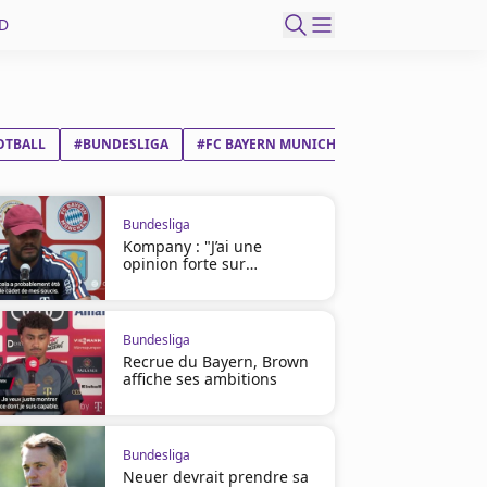
D
OTBALL
#BUNDESLIGA
#FC BAYERN MUNICH
#1. FSV MAINZ 05
Bundesliga
Kompany : "J’ai une
opinion forte sur
Infantino"
Bundesliga
Recrue du Bayern, Brown
affiche ses ambitions
Bundesliga
Neuer devrait prendre sa