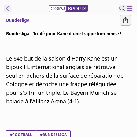
Bundesliga
ORTS CONNECT
Bundesliga : Triplé pour Kane d'une frappe lumineuse !
France
Edition
Le 64e but de la saison d'Harry Kane est un
Replays
bijoux ! L'international anglais se retrouve
Podcasts
seul en dehors de la surface de réparation de
En Direct
Cologne et décoche une frappe téléguidée
pour s'offrir un triplé. Le Bayern Munich se
Gérer les
balade à l'Allianz Arena (4-1).
notifications
Contactez nous
Grille TV
beINSPIRED
CGU
#FOOTBALL
#BUNDESLIGA