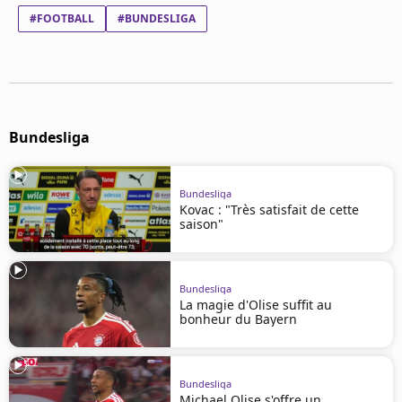
Mentions légales
#FOOTBALL
#BUNDESLIGA
Cookies
Protection des données
Paramétrer mon consentement
Bundesliga
Bundesliga
Kovac : "Très satisfait de cette
saison"
Bundesliga
La magie d'Olise suffit au
bonheur du Bayern
Bundesliga
Michael Olise s'offre un