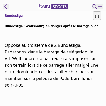
Bundesliga
ORTS CONNECT
Bundesliga : Wolfsbourg en danger après le barrage aller
France
Edition
Opposé au troisième de 2.Bundesliga,
Replays
Paderborn, dans le barrage de relégation, le
Podcasts
VfL Wolfsbourg n'a pas réussi à s'imposer sur
En Direct
son terrain lors de ce barrage aller malgré une
nette domination et devra aller chercher son
Gérer les
maintien sur la pelouse de Paderborn lundi
notifications
soir (0-0).
Contactez nous
Grille TV
beINSPIRED
CGU