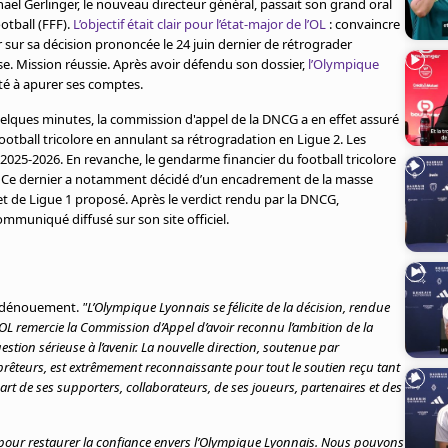
ael Gerlinger, le nouveau directeur général, passait son grand oral
otball (FFF).
L’objectif était clair pour l’état-major de l’OL
: convaincre
r sur sa décision prononcée le 24 juin dernier de rétrograder
e. Mission réussie. Après avoir défendu son dossier,
l’Olympique
té à apurer ses comptes.
uelques minutes, la commission d'appel de la DNCG a en effet assuré
ootball tricolore en annulant sa rétrogradation en Ligue 2. Les
2025-2026. En revanche, le gendarme financier du football tricolore
. Ce dernier a notamment décidé d’un encadrement de la masse
et de Ligue 1 proposé. Après le verdict rendu par la DNCG,
ommuniqué diffusé sur son site officiel.
ce dénouement.
"L’Olympique Lyonnais se félicite de la décision, rendue
’OL remercie la Commission d’Appel d’avoir reconnu l’ambition de la
stion sérieuse à l’avenir. La nouvelle direction, soutenue par
prêteurs, est extrêmement reconnaissante pour tout le soutien reçu tant
part de ses supporters, collaborateurs, de ses joueurs, partenaires et des
e pour restaurer la confiance envers l’Olympique Lyonnais. Nous pouvons