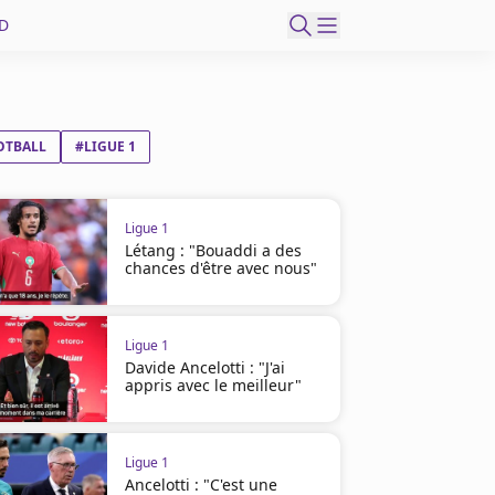
D
OTBALL
#LIGUE 1
Ligue 1
Létang : "Bouaddi a des
chances d'être avec nous"
Ligue 1
Davide Ancelotti : "J'ai
appris avec le meilleur"
Ligue 1
Ancelotti : "C'est une