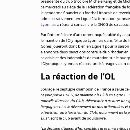
présidente du club tricolore Michele Kang et de Mich
Cookies
ce mercredi au siège de la Fédération française de fo
Protection des données
le gendarme financier du football français de reveni
Paramétrer mon consentement
administrativement en Ligue 2 la formation lyonnais
Lyonnais
a réussi à convaincre la DNCG de sa capaci
Par l’intermédiaire d’un communiqué publié il y a q
le maintien de l'Olympique Lyonnais dans l’élite du f
Gones joueront donc bien en Ligue 1 pour la saison 
a annoncé deux sanctions contre le club rhodanien
salariale et des indemnités de mutation sur le budg
l'Olympique Lyonnais n’a pas tardé à réagir via un c
La réaction de l’OL
Soulagé, le septuple champion de France a salué 
ce jour par la DNCG, de maintenir le Club en Ligue 1. L
nouvelle direction du Club, déterminée à assurer une ge
l’engagement et le dévouement de nos actionnaires et 
à l’intérieur qu’à l’extérieur du Club, notamment de la 
élus"
, écrit le club avant de poursuivre.
"La décision d’aujourd’hui constitue la première étap