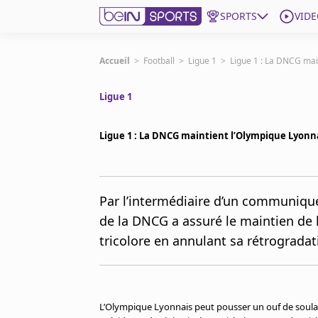
SPORTS
VIDE
beIN SPORTS CONNECT
Accueil
>
Football
>
Ligue 1
>
Ligue 1 : La DNCG main
Ligue 1
Edition
France
Ligue 1 : La DNCG maintient l’Olympique Lyonnai
Replays
Podcasts
En Direct
Par l’intermédiaire d’un communiqué
de la DNCG a assuré le maintien de l
Gérer les notifications
tricolore en annulant sa rétrogradat
Contactez nous
Grille TV
beINSPIRED
CGU
L’Olympique Lyonnais peut pousser un ouf de soul
Mentions légales