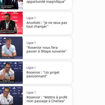
opportunité magnifique"
Ligue 1
Ancelotti : "Je ne veux pas
tout changer"
Ligue 1
"Rosenior nous fera
passer à l’étape suivante"
Ligue 1
Rosenior : "Un projet
passionnant"
Ligue 1
Rosenior : "Mettre à profit
mon passage à Chelsea"