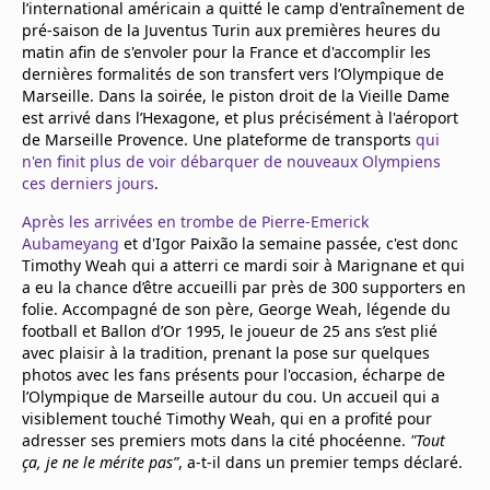
l’international américain a quitté le camp d'entraînement de
Mentions légales
pré-saison de la Juventus Turin aux premières heures du
Cookies
matin afin de s'envoler pour la France et d'accomplir les
Protection des données
dernières formalités de son transfert vers l’Olympique de
Paramétrer mon consentement
Marseille. Dans la soirée, le piston droit de la Vieille Dame
est arrivé dans l’Hexagone, et plus précisément à l'aéroport
de Marseille Provence. Une plateforme de transports
qui
n'en finit plus de voir débarquer de nouveaux Olympiens
ces derniers jours
.
Après les arrivées en trombe de Pierre-Emerick
Aubameyang
et d'Igor Paixão la semaine passée, c'est donc
Timothy Weah qui a atterri ce mardi soir à Marignane et qui
a eu la chance d’être accueilli par près de 300 supporters en
folie. Accompagné de son père, George Weah, légende du
football et Ballon d’Or 1995, le joueur de 25 ans s’est plié
avec plaisir à la tradition, prenant la pose sur quelques
photos avec les fans présents pour l'occasion, écharpe de
l’Olympique de Marseille autour du cou. Un accueil qui a
visiblement touché Timothy Weah, qui en a profité pour
adresser ses premiers mots dans la cité phocéenne.
"Tout
ça, je ne le mérite pas”
, a-t-il dans un premier temps déclaré.