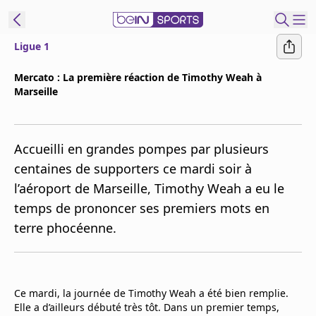
Ligue 1
ORTS CONNECT
Mercato : La première réaction de Timothy Weah à
Marseille
France
Edition
Replays
Accueilli en grandes pompes par plusieurs
Podcasts
centaines de supporters ce mardi soir à
En Direct
l’aéroport de Marseille, Timothy Weah a eu le
temps de prononcer ses premiers mots en
Gérer les
terre phocéenne.
notifications
Contactez nous
Grille TV
beINSPIRED
Ce mardi, la journée de Timothy Weah a été bien remplie.
Elle a d’ailleurs débuté très tôt. Dans un premier temps,
CGU