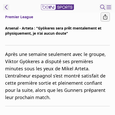
Premier League
ORTS CONNECT
Arsenal - Arteta : "Gyökeres sera prêt mentalement et
physiquement, je n’ai aucun doute"
France
Edition
Replays
Après une semaine seulement avec le groupe,
Podcasts
Viktor Gyökeres a disputé ses premières
En Direct
minutes sous les yeux de Mikel Arteta.
L’entraîneur espagnol s’est montré satisfait de
Gérer les
cette première sortie et pleinement confiant
notifications
pour la suite, alors que les Gunners préparent
Contactez nous
leur prochain match.
Grille TV
beINSPIRED
CGU