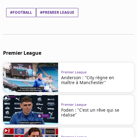
Mentions légales
Cookies
#FOOTBALL
#PREMIER LEAGUE
Protection des données
Paramétrer mon consentement
Premier League
Premier League
Anderson : "City règne en
maître à Manchester"
Premier League
Foden : "C'est un rêve qui se
réalise"
Premier League