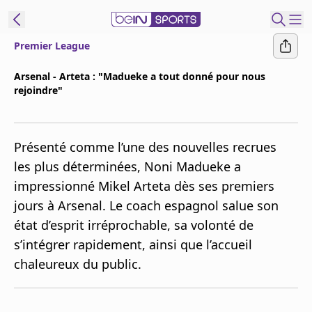
Premier League
ORTS CONNECT
Arsenal - Arteta : "Madueke a tout donné pour nous
rejoindre"
France
Edition
Replays
Présenté comme l’une des nouvelles recrues
Podcasts
les plus déterminées, Noni Madueke a
En Direct
impressionné Mikel Arteta dès ses premiers
jours à Arsenal. Le coach espagnol salue son
Gérer les
état d’esprit irréprochable, sa volonté de
notifications
s’intégrer rapidement, ainsi que l’accueil
Contactez nous
chaleureux du public.
Grille TV
beINSPIRED
CGU