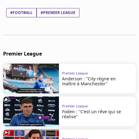
Mentions légales
Cookies
#FOOTBALL
#PREMIER LEAGUE
Protection des données
Paramétrer mon consentement
Premier League
Premier League
Anderson : "City règne en
maître à Manchester"
Premier League
Foden : "C'est un rêve qui se
réalise"
Premier League