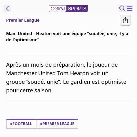
Premier League
ORTS CONNECT
Man. United - Heaton voit une équipe “soudée, unie, il y a
de l’optimisme”
France
Edition
Replays
Après un mois de préparation, le joueur de
Podcasts
Manchester United Tom Heaton voit un
En Direct
groupe “soudé, unie”. Le gardien est optimiste
pour cette saison.
Gérer les
notifications
Contactez nous
Grille TV
#FOOTBALL
#PREMIER LEAGUE
beINSPIRED
CGU